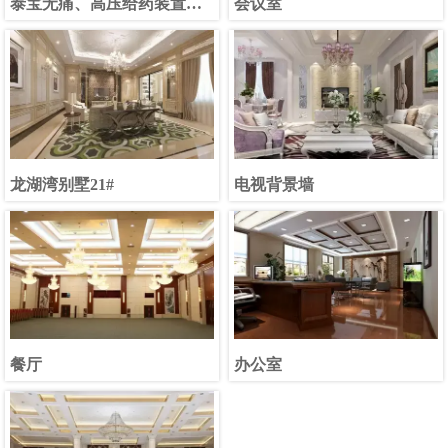
泰宝无痛、高压给药装置项
会议室
目配套餐厅
龙湖湾别墅21#
电视背景墙
餐厅
办公室