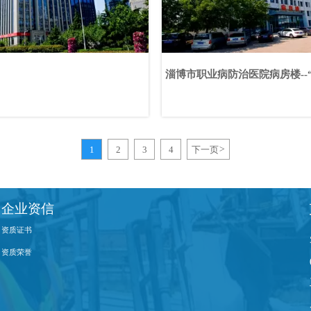
淄博市职业病防治医院病房楼--
1
2
3
4
下一页
>
企业资信
资质证书
资质荣誉