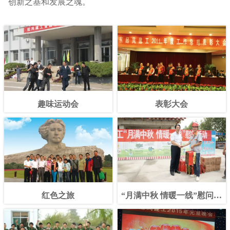
创新之基和发展之魂。
趣味运动会
表彰大会
红色之旅
“月满中秋 情暖一线”慰问活
动